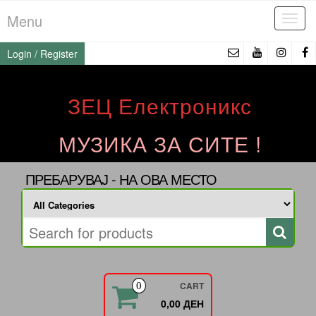
Skip
Menu
Tog
to
navi
the
Login / Register
content
ЗЕЦ Електроникс
МУЗИКА ЗА СИТЕ !
ПРЕБАРУВАЈ - НА ОВА МЕСТО
CART
0
0,00 ДЕН