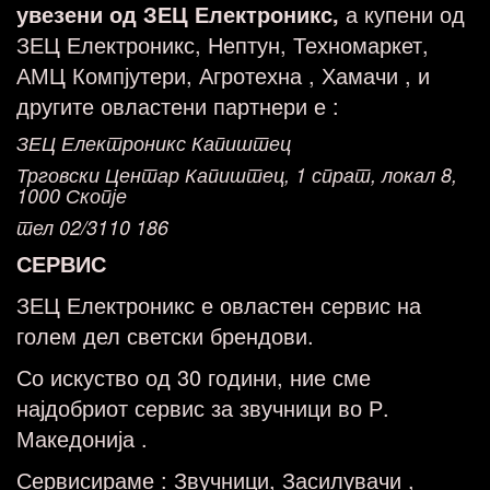
увезени од ЗЕЦ Електроникс,
а купени од
ЗЕЦ Електроникс, Нептун, Техномаркет,
АМЦ Компјутери, Агротехна , Хамачи , и
другите овластени партнери е :
ЗЕЦ Електроникс Капиштец
Трговски Центар Капиштец, 1 спрат, локал 8,
1000 Скопје
тел 02/3110 186
СЕРВИС
ЗЕЦ Електроникс е овластен сервис на
голем дел светски брендови.
Со искуство од 30 години, ние сме
најдобриот сервис за звучници во Р.
Македонија .
Сервисираме : Звучници, Засилувачи ,