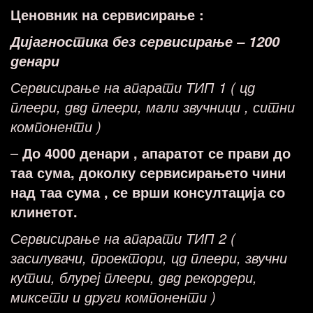
Ценовник на сервисирање :
Дијагностика без сервисирање – 1200
денари
Сервисирање на апарати ТИП 1 ( цд
плеери, двд плеери, мали звучници , ситни
компоненти )
–
До 4000 денари , апаратот се прави до
таа сума, доколку сервисирањето чини
над таа сума , се врши консултација со
клинетот.
Сервисирање на апарати ТИП 2 (
засилувачи, проектори, цд плеери, звучни
кутии, блуреј плеери, двд рекордери,
миксети и други компоненти )