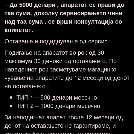
–
До 5000 денари , апаратот се прави до
таа сума, доколку сервисирањето чини
над таа сума , се врши консултација со
клинетот.
Оставање и подиднување од сервис :
Подигање на апаратот во рок од 30
максимум 30 денови од оставањето. По
наведениот рок засметуваме магацинко
чување на апаратите до 12 месеци од денот
на оставањето :
ТИП 1 – 500 денари месечно
ТИП 2 – 1000 денари месечно
За неподигнат апарат после 12 месеци од
денот на оставањето не гарантираме, и
истиот ќе биде предаден во овластен