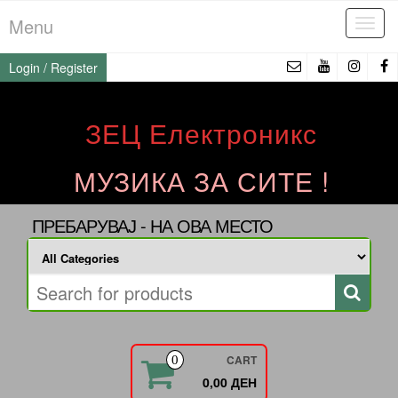
Skip
Menu
Tog
to
navi
the
Login / Register
content
ЗЕЦ Електроникс
МУЗИКА ЗА СИТЕ !
ПРЕБАРУВАЈ - НА ОВА МЕСТО
CART
0
0,00 ДЕН