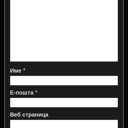
Име
*
Е-пошта
*
Веб страница