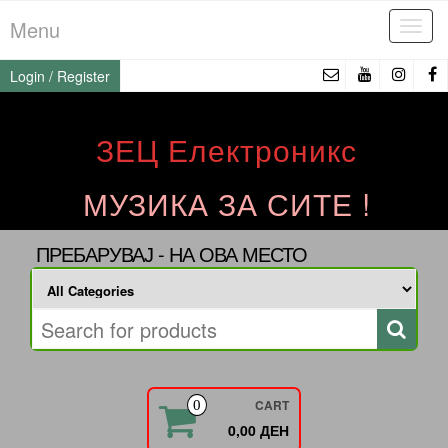
Skip
Menu
Tog
to
navi
the
Login / Register
content
ЗЕЦ Електроникс
МУЗИКА ЗА СИТЕ !
ПРЕБАРУВАЈ - НА ОВА МЕСТО
CART
0
0,00 ДЕН