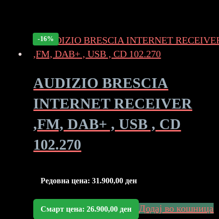
-16%
AUDIZIO BRESCIA
INTERNET RECEIVER
,FM, DAB+ , USB , CD
102.270
Редовна цена:
31.900,00
ден
Додај во кошница
Смарт цена:
26.900,00
ден