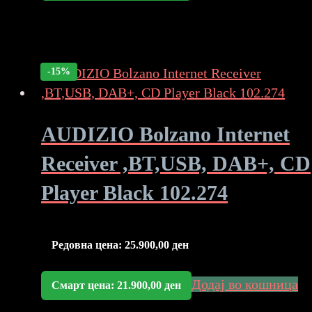
-15%
AUDIZIO Bolzano Internet
Receiver ,BT,USB, DAB+, CD
Player Black 102.274
Редовна цена:
25.900,00
ден
Додај во кошница
Смарт цена:
21.900,00
ден