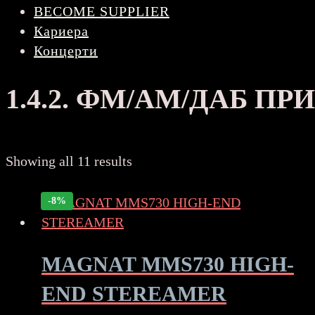
BECOME SUPPLIER
Кариера
Концерти
1.4.2. ФМ/АМ/ДАБ П
Sorted
Showing all 11 results
by
price:
-8%
high
to
low
MAGNAT MMS730 HIGH-
END STEREAMER