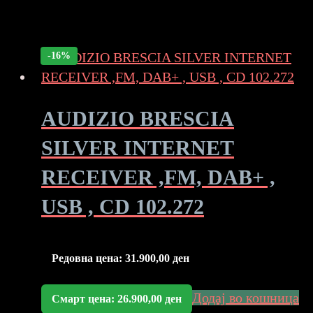
-16%
AUDIZIO BRESCIA
SILVER INTERNET
RECEIVER ,FM, DAB+ ,
USB , CD 102.272
Редовна цена:
31.900,00
ден
Додај во кошница
Смарт цена:
26.900,00
ден