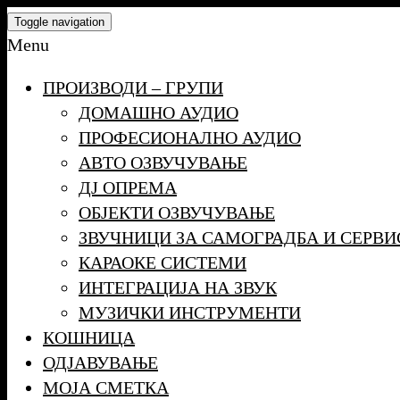
Skip
Toggle navigation
to
Menu
the
ПРОИЗВОДИ – ГРУПИ
content
ДОМАШНО АУДИО
ПРОФЕСИОНАЛНО АУДИО
АВТО ОЗВУЧУВАЊЕ
ДЈ ОПРЕМА
ОБЈЕКТИ ОЗВУЧУВАЊЕ
ЗВУЧНИЦИ ЗА САМОГРАДБА И СЕРВИ
КАРАОКЕ СИСТЕМИ
ИНТЕГРАЦИЈА НА ЗВУК
МУЗИЧКИ ИНСТРУМЕНТИ
КОШНИЦА
ОДЈАВУВАЊЕ
МОЈА СМЕТКА