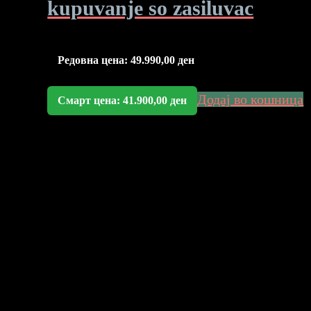
kupuvanje so zasiluvac
Редовна цена:
49.990,00
ден
Додај во кошница
Смарт цена:
41.900,00
ден