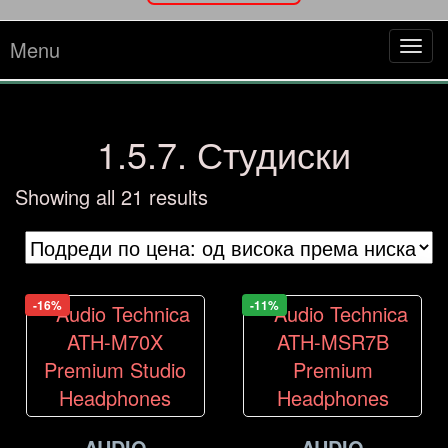
Menu
Tog
navi
1.5.7. Студиски
Sorted
Showing all 21 results
by
price:
high
to
-16%
-11%
low
AUDIO
AUDIO