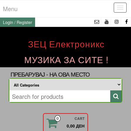
Skip
Menu
Tog
to
navi
the
Login / Register
content
ЗЕЦ Електроникс
МУЗИКА ЗА СИТЕ !
ПРЕБАРУВАЈ - НА ОВА МЕСТО
CART
0
0,00 ДЕН