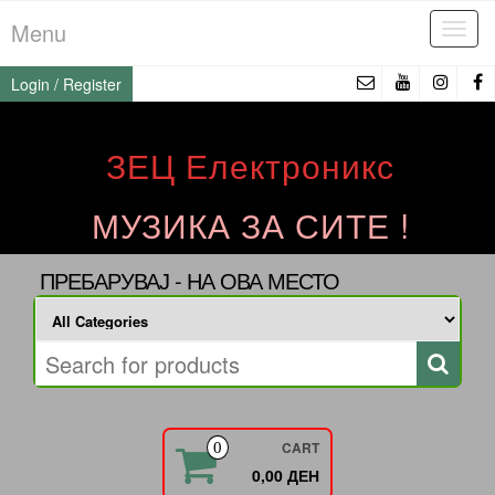
Skip
Menu
Tog
to
navi
the
Login / Register
content
ЗЕЦ Електроникс
МУЗИКА ЗА СИТЕ !
ПРЕБАРУВАЈ - НА ОВА МЕСТО
CART
0
0,00 ДЕН