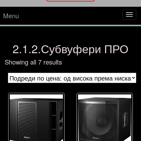
Menu
Tog
navi
2.1.2.Субвуфери ПРО
Sorted
Showing all 7 results
by
price:
high
to
low