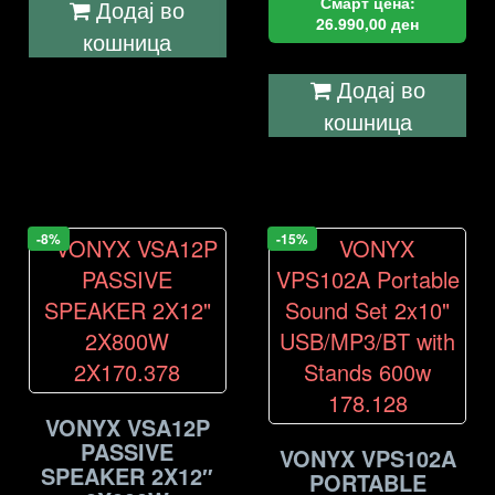
Смарт цена:
Додај во
26.990,00
ден
кошница
Додај во
кошница
-8%
-15%
VONYX VSA12P
PASSIVE
VONYX VPS102A
SPEAKER 2X12″
PORTABLE