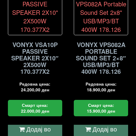
VONYX VSA10P
VONYX VPS082A
PASSIVE
PORTABLE
SPEAKER 2X10″
SOUND SET 2×8″
2X500W
USB/MP3/BT
170.377X2
400W 178.126
Редовна цена:
Редовна цена:
24.200,00
ден
18.900,00
ден
Смарт цена:
Смарт цена:
22.000,00
ден
15.900,00
ден
Додај во
Додај во