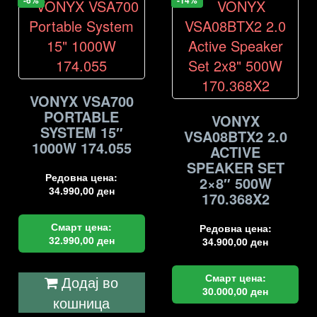
-6%
-14%
VONYX VSA700
PORTABLE
VONYX
SYSTEM 15″
VSA08BTX2 2.0
1000W 174.055
ACTIVE
SPEAKER SET
Редовна цена:
2×8″ 500W
34.990,00
ден
170.368X2
Смарт цена:
Редовна цена:
32.990,00
ден
34.900,00
ден
Смарт цена:
Додај во
30.000,00
ден
кошница