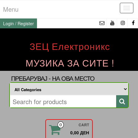
Skip
Menu
Tog
to
navi
the
Login / Register
content
ЗЕЦ Електроникс
МУЗИКА ЗА СИТЕ !
ПРЕБАРУВАЈ - НА ОВА МЕСТО
CART
0
0,00 ДЕН