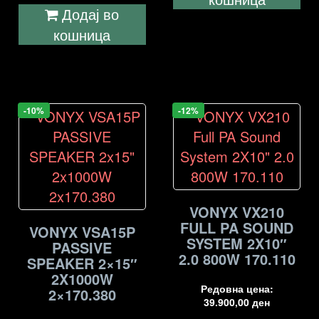
Додај во
кошница
-10%
-12%
VONYX VX210
FULL PA SOUND
VONYX VSA15P
SYSTEM 2X10″
PASSIVE
2.0 800W 170.110
SPEAKER 2×15″
2X1000W
Редовна цена:
2×170.380
39.900,00
ден