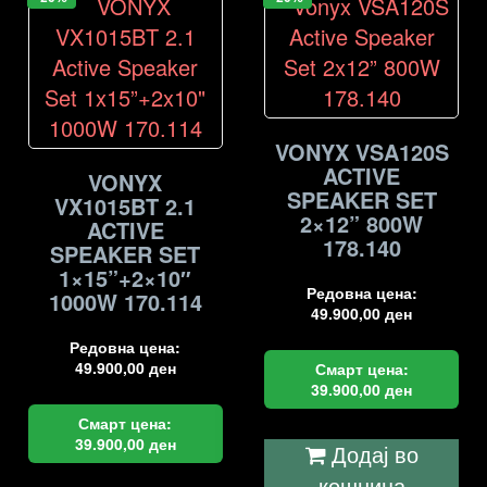
VONYX VSA120S
ACTIVE
VONYX
SPEAKER SET
VX1015BT 2.1
2×12” 800W
ACTIVE
178.140
SPEAKER SET
1×15”+2×10″
Редовна цена:
1000W 170.114
49.900,00
ден
Редовна цена:
49.900,00
ден
Смарт цена:
39.900,00
ден
Смарт цена:
39.900,00
ден
Додај во
кошница