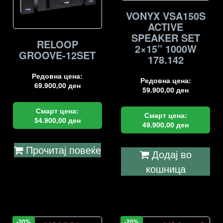
VONYX VSA150S
ACTIVE
SPEAKER SET
RELOOP
2×15” 1000W
GROOVE-12SET
178.142
Редовна цена:
Редовна цена:
69.900,00
ден
59.900,00
ден
Смарт цена:
Смарт цена:
54.900,00
ден
49.900,00
ден
Прочитај повеќе
Додај во
кошница
-20%
-20%