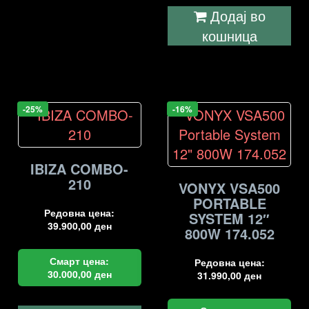
Додај во
кошница
-25%
-16%
IBIZA COMBO-
210
VONYX VSA500
PORTABLE
Редовна цена:
SYSTEM 12″
39.900,00
ден
800W 174.052
Смарт цена:
Редовна цена:
30.000,00
ден
31.990,00
ден