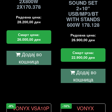
2X800W
SOUND SET
2X170.378
2×10″
USB/MP3/BT
Редовна цена:
WITH STANDS
28.200,00
ден
600W 178.128
Смарт цена:
Редовна цена:
26.000,00
ден
26.900,00
ден
Смарт цена:
Додај во
22.900,00
ден
кошница
Додај во
кошница
-9%
-16%