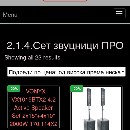
Menu
Tog
navi
2.1.4.Сет звуцници ПРО
Sorted
Showing all 23 results
by
price:
high
to
-20%
-20%
low