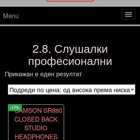
Menu
Tog
navi
2.8. Слушалки
професионални
Прикажан е еден резултат
-17%