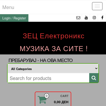
Skip
Menu
Tog
to
navi
the
Login / Register
content
ЗЕЦ Електроникс
МУЗИКА ЗА СИТЕ !
ПРЕБАРУВАЈ - НА ОВА МЕСТО
CART
0
0,00 ДЕН