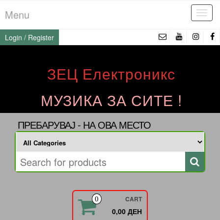
Skip
Menu
Tog
to
navi
the
Login / Register
content
ЗЕЦ Електроникс
МУЗИКА ЗА СИТЕ !
ПРЕБАРУВАЈ - НА ОВА МЕСТО
CART
0
0,00 ДЕН