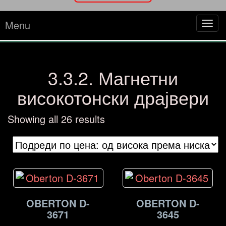
Menu
Tog
navi
3.3.2. Магнетни
високотoнски драјвери
Sorted
Showing all 26 results
by
price:
high
to
low
OBERTON D-
OBERTON D-
3671
3645