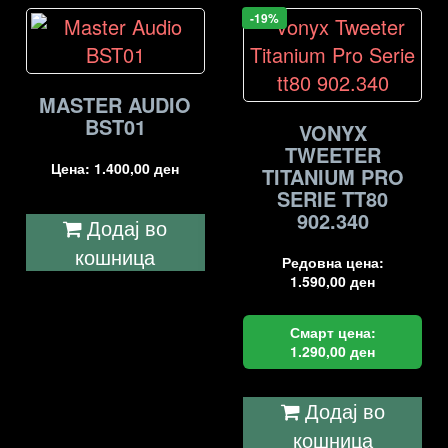
-19%
MASTER AUDIO
BST01
VONYX
TWEETER
Цена:
1.400,00
ден
TITANIUM PRO
SERIE TT80
902.340
Додај во
кошница
Редовна цена:
1.590,00
ден
Смарт цена:
1.290,00
ден
Додај во
кошница