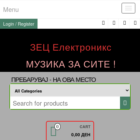
Skip
Menu
Tog
to
navi
the
Login / Register
content
ЗЕЦ Електроникс
МУЗИКА ЗА СИТЕ !
ПРЕБАРУВАЈ - НА ОВА МЕСТО
CART
0
0,00 ДЕН