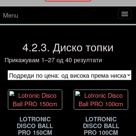
Menu
Tog
navi
4.2.3. Диско топки
Sorted
Прикажувам 1–27 од 40 резултати
by
price:
high
to
low
LOTRONIC
LOTRONIC
DISCO BALL
DISCO BALL
PRO 150CM
PRO 100CM