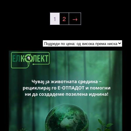
1
2
→