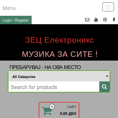
Skip
Menu
Tog
to
navi
the
Login / Register
content
ЗЕЦ Електроникс
МУЗИКА ЗА СИТЕ !
ПРЕБАРУВАЈ - НА ОВА МЕСТО
CART
0
0,00 ДЕН