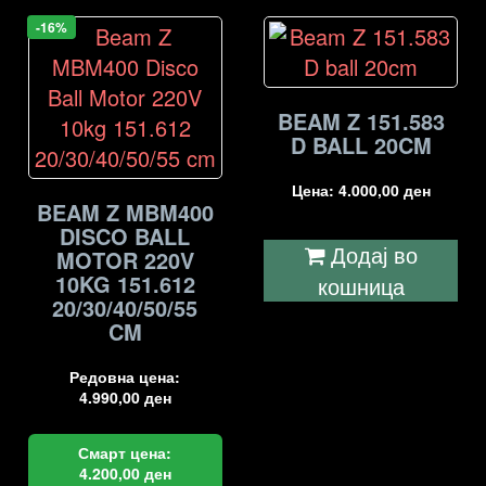
-16%
BEAM Z 151.583
D BALL 20CM
Цена:
4.000,00
ден
BEAM Z MBM400
DISCO BALL
Додај во
MOTOR 220V
10KG 151.612
кошница
20/30/40/50/55
CM
Редовна цена:
4.990,00
ден
Смарт цена:
4.200,00
ден