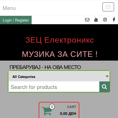
Skip
Menu
Tog
to
navi
the
Login / Register
content
ЗЕЦ Електроникс
МУЗИКА ЗА СИТЕ !
ПРЕБАРУВАЈ - НА ОВА МЕСТО
CART
0
0,00 ДЕН