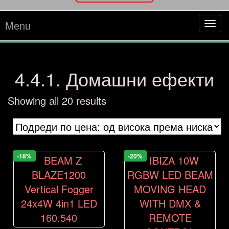
Menu
Tog
navi
4.4.1. Домашни ефекти
Sorted
Showing all 20 results
by
price:
high
to
-18%
-20%
low