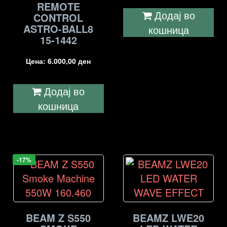
REMOTE
Додај во
CONTROL
ASTRO-BALL8
кошница
15-1442
Цена:
6.000,00
ден
Додај во
кошница
-17%
BEAM Z S550
BEAMZ LWE20