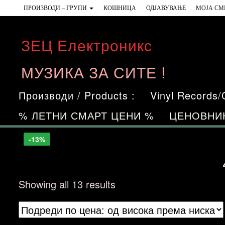
Skip
ПРОИЗВОДИ – ГРУПИ
КОШНИЦА
ОДЈАВУВАЊЕ
МОЈА СМ
to
the
ЗЕЦ Електроникс
content
МУЗИКА ЗА СИТЕ !
Производи / Products :
Vinyl Records
% ЛЕТНИ СМАРТ ЦЕНИ %
ЦЕНОВНИ
-16%
-7%
-13%
-6%
-14%
-17%
-20%
-13%
Sorted
Showing all 13 results
by
price: