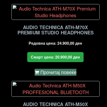
high
to
low
AUDIO TECHNICA ATH-M70X
PREMIUM STUDIO HEADPHONES
Редовна цена:
24.900,00
ден
Смарт цена:
20.900,00
ден
Прочитај повеќе
AUDIO TECHNICA ATH-M50X