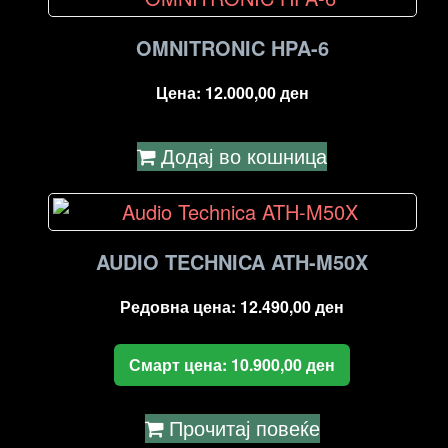
OMNITRONIC HPA-6
Цена:
12.000,00
ден
Додај во кошница
AUDIO TECHNICA ATH-M50X
Редовна цена:
12.490,00
ден
Смарт цена:
10.900,00
ден
Прочитај повеќе