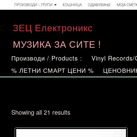
Skip
ПРОИЗВОДИ – ГРУПИ
КОШНИЦА
ОДЈАВУВАЊЕ
МОЈА СМЕТ
to
the
ЗЕЦ Електроникс
content
МУЗИКА ЗА СИТЕ !
Производи / Products :
Vinyl Records
% ЛЕТНИ СМАРТ ЦЕНИ %
ЦЕНОВНИ
Sorted
Showing all 21 results
by
price: