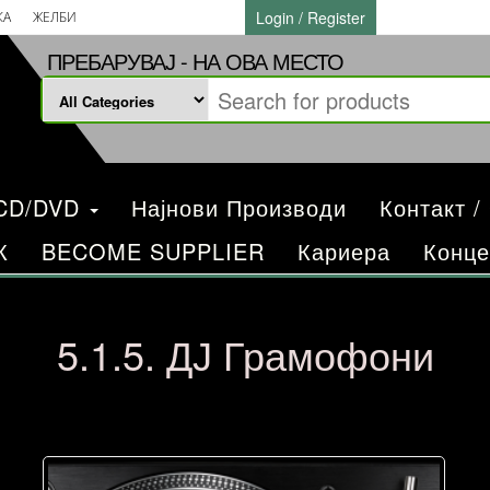
Login / Register
КА
ЖЕЛБИ
ПРЕБАРУВАЈ - НА ОВА МЕСТО
/CD/DVD
Најнови Производи
Контакт /
К
BECOME SUPPLIER
Кариера
Конце
5.1.5. ДЈ Грамофони