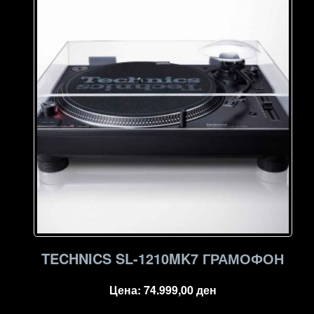
high
to
low
TECHNICS SL-1210MK7 ГРАМОФОН
Цена:
74.999,00
ден