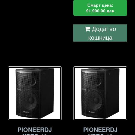
Смарт цена:
91.900,00
ден
Додај во
кошница
PIONEERDJ
PIONEERDJ