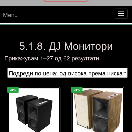
Menu
Tog
navi
5.1.8. ДЈ Монитори
Sorted
Прикажувам 1–27 од 62 резултати
by
price:
high
to
-8%
-8%
low