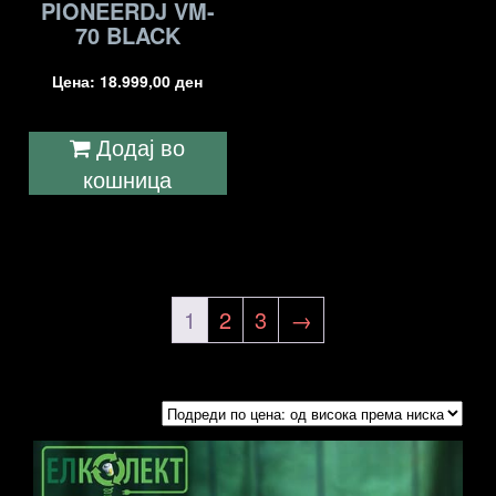
PIONEERDJ VM-
70 BLACK
Цена:
18.999,00
ден
Додај во
кошница
1
2
3
→