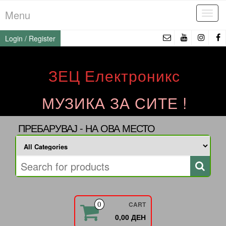
Skip
Menu
Tog
to
navi
the
Login / Register
content
ЗЕЦ Електроникс
МУЗИКА ЗА СИТЕ !
ПРЕБАРУВАЈ - НА ОВА МЕСТО
CART
0
0,00 ДЕН