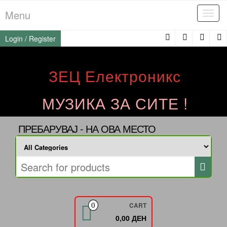
Skip
Menu
Tog
to
navi
the
Login / Register
content
ЗЕЦ Електроникс
МУЗИКА ЗА СИТЕ !
ПРЕБАРУВАЈ - НА ОВА МЕСТО
CART
0
0,00 ДЕН