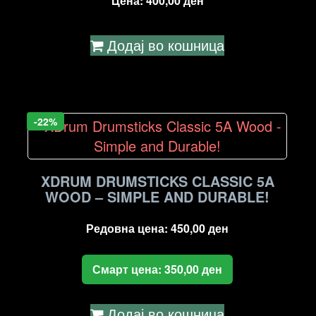
Цена:
400,00
ден
Додај во кошница
-22%
XDRUM DRUMSTICKS CLASSIC 5A
WOOD – SIMPLE AND DURABLE!
Редовна цена:
450,00
ден
Смарт цена:
350,00
ден
Додај во кошница