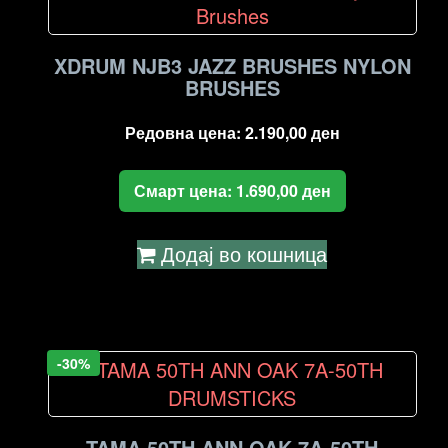
high
to
low
XDRUM NJB3 JAZZ BRUSHES NYLON
BRUSHES
Редовна цена:
2.190,00
ден
Смарт цена:
1.690,00
ден
Додај во кошница
-30%
TAMA 50TH ANN OAK 7A-50TH