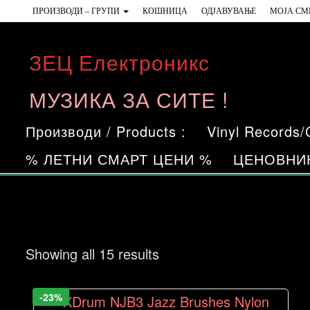
Skip
ПРОИЗВОДИ – ГРУПИ
КОШНИЦА
ОДЈАВУВАЊЕ
МОЈА СМ
to
the
ЗЕЦ Електроникс
content
МУЗИКА ЗА СИТЕ !
Производи / Products :
Vinyl Records
% ЛЕТНИ СМАРТ ЦЕНИ %
ЦЕНОВНИ
Sorted
Showing all 15 results
by
price:
-23%