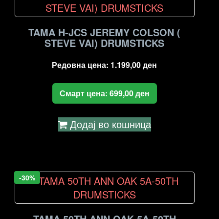
TAMA H-JCS JEREMY COLSON (
STEVE VAI) DRUMSTICKS
Редовна цена:
1.199,00
ден
Смарт цена:
699,00
ден
Додај во кошница
-30%
TAMA 50TH ANN OAK 5A-50TH