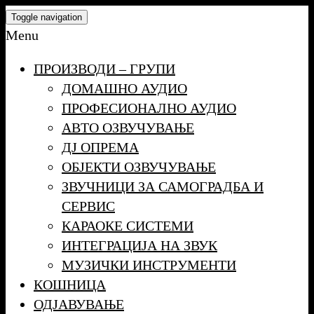
Skip
Toggle navigation
to
Menu
the
ПРОИЗВОДИ – ГРУПИ
content
ДОМАШНО АУДИО
ПРОФЕСИОНАЛНО АУДИО
АВТО ОЗВУЧУВАЊЕ
ДЈ ОПРЕМА
ОБЈЕКТИ ОЗВУЧУВАЊЕ
ЗВУЧНИЦИ ЗА САМОГРАДБА И
СЕРВИС
КАРАОКЕ СИСТЕМИ
ИНТЕГРАЦИЈА НА ЗВУК
МУЗИЧКИ ИНСТРУМЕНТИ
КОШНИЦА
ОДЈАВУВАЊЕ