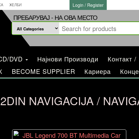
Login / Register
КА
ЖЕЛБИ
ПРЕБАРУВАЈ - НА ОВА МЕСТО
/CD/DVD
Најнови Производи
Контакт /
К
BECOME SUPPLIER
Кариера
Конце
. 2DIN NAVIGACIJA / NAVI