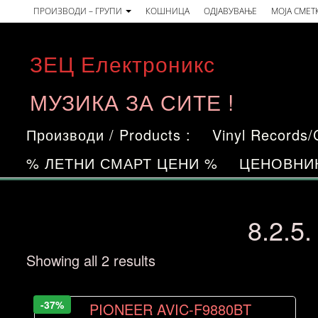
Skip
ПРОИЗВОДИ – ГРУПИ
КОШНИЦА
ОДЈАВУВАЊЕ
МОЈА СМЕТ
to
the
ЗЕЦ Електроникс
content
МУЗИКА ЗА СИТЕ !
Производи / Products :
Vinyl Records
% ЛЕТНИ СМАРТ ЦЕНИ %
ЦЕНОВНИ
8.2.5
Sorted
Showing all 2 results
by
price:
-37%