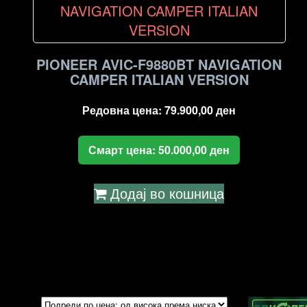
high
to
low
PIONEER AVIC-F9880BT NAVIGATION
CAMPER ITALIAN VERSION
Редовна цена:
79.900,00
ден
Смарт цена:
50.000,00
ден
Додај во кошница