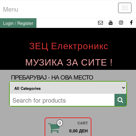
Skip
Menu
Tog
to
navi
the
Login / Register
content
ЗЕЦ Електроникс
МУЗИКА ЗА СИТЕ !
ПРЕБАРУВАЈ - НА ОВА МЕСТО
CART
0
0,00 ДЕН