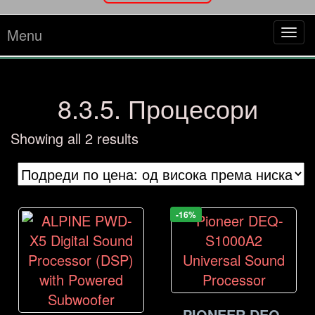
Menu
Tog
navi
8.3.5. Процесори
Sorted
Showing all 2 results
by
price:
high
to
-16%
low
PIONEER DEQ-