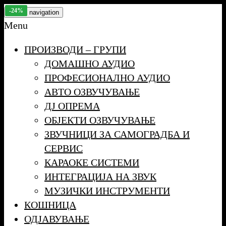
Skip
-13%
-13%
-27%
-27%
-24%
-13%
-34%
-18%
-18%
-13%
-15%
-11%
-10%
-10%
-60%
-27%
-11%
-13%
-24%
Toggle navigation
to
Menu
the
ПРОИЗВОДИ – ГРУПИ
content
ДОМАШНО АУДИО
ПРОФЕСИОНАЛНО АУДИО
АВТО ОЗВУЧУВАЊЕ
ДЈ ОПРЕМА
ОБЈЕКТИ ОЗВУЧУВАЊЕ
ЗВУЧНИЦИ ЗА САМОГРАДБА И
СЕРВИС
КАРАОКЕ СИСТЕМИ
ИНТЕГРАЦИЈА НА ЗВУК
МУЗИЧКИ ИНСТРУМЕНТИ
КОШНИЦА
ОДЈАВУВАЊЕ