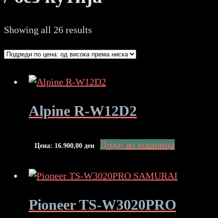
Sorted
Showing all 26 results
by
price:
high
to
low
Alpine R-W12D2
Додај во кошница
Цена:
16.900,00
ден
Pioneer TS-W3020PRO