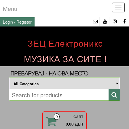
Skip
Menu
Tog
to
navi
the
Login / Register
content
ЗЕЦ Електроникс
МУЗИКА ЗА СИТЕ !
ПРЕБАРУВАЈ - НА ОВА МЕСТО
CART
0
0,00 ДЕН