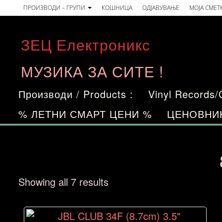
Skip
ПРОИЗВОДИ – ГРУПИ
КОШНИЦА
ОДЈАВУВАЊЕ
МОЈА СМЕТ
to
the
ЗЕЦ Електроникс
content
МУЗИКА ЗА СИТЕ !
Производи / Products :
Vinyl Records
% ЛЕТНИ СМАРТ ЦЕНИ %
ЦЕНОВНИ
Sorted
Showing all 7 results
by
price: