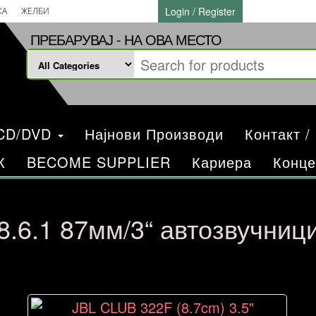
Login / Register
КА
ЖЕЛБИ
ПРЕБАРУВАЈ - НА ОВА МЕСТО
/CD/DVD
Најнови Производи
Контакт /
К
BECOME SUPPLIER
Кариера
Конце
8.6.1 87мм/3“ автозвучниц