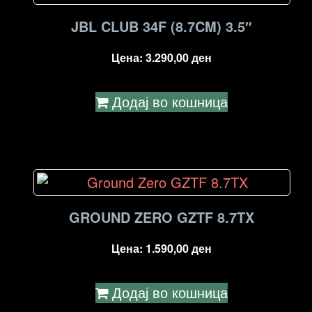
high
to
JBL CLUB 34F (8.7CM) 3.5″
low
Цена:
3.290,00
ден
Додај во кошница
GROUND ZERO GZTF 8.7TX
Цена:
1.590,00
ден
Додај во кошница