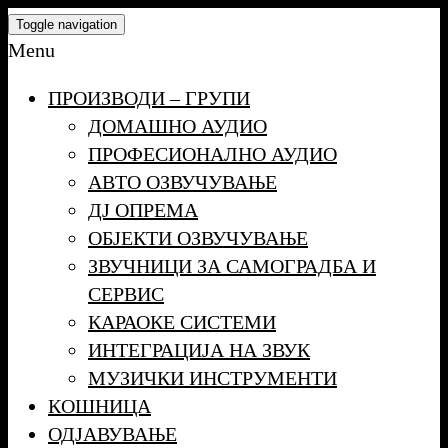
Skip
Toggle navigation
to
Menu
the
ПРОИЗВОДИ – ГРУПИ
content
ДОМАШНО АУДИО
ПРОФЕСИОНАЛНО АУДИО
АВТО ОЗВУЧУВАЊЕ
ДЈ ОПРЕМА
ОБЈЕКТИ ОЗВУЧУВАЊЕ
ЗВУЧНИЦИ ЗА САМОГРАДБА И
СЕРВИС
КАРАОКЕ СИСТЕМИ
ИНТЕГРАЦИЈА НА ЗВУК
МУЗИЧКИ ИНСТРУМЕНТИ
КОШНИЦА
ОДЈАВУВАЊЕ