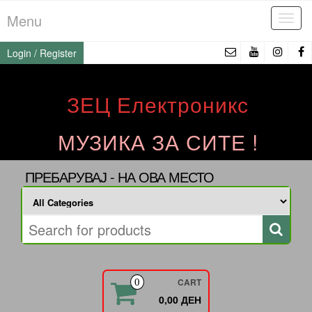
Skip
Menu
Tog
to
navi
the
Login / Register
content
ЗЕЦ Електроникс
МУЗИКА ЗА СИТЕ !
ПРЕБАРУВАЈ - НА ОВА МЕСТО
CART
0
0,00 ДЕН