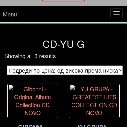
Menu
Tog
navi
CD-YU G
Sorted
Showing all 3 results
by
price:
high
to
low
GIBONNI –
YU GRUPA –