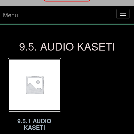
Menu
Tog
navi
9.5. AUDIO KASETI
9.5.1 AUDIO
KASETI