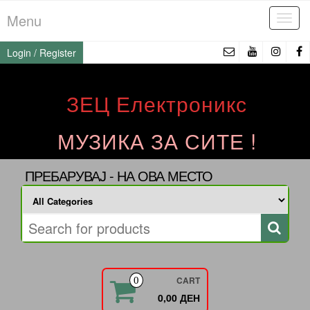
Skip
Menu
Tog
to
navi
the
Login / Register
content
ЗЕЦ Електроникс
МУЗИКА ЗА СИТЕ !
ПРЕБАРУВАЈ - НА ОВА МЕСТО
CART
0
0,00 ДЕН