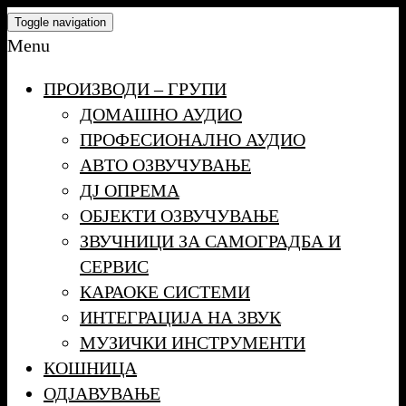
Skip
Toggle navigation
to
Menu
the
ПРОИЗВОДИ – ГРУПИ
content
ДОМАШНО АУДИО
ПРОФЕСИОНАЛНО АУДИО
АВТО ОЗВУЧУВАЊЕ
ДЈ ОПРЕМА
ОБЈЕКТИ ОЗВУЧУВАЊЕ
ЗВУЧНИЦИ ЗА САМОГРАДБА И
СЕРВИС
КАРАОКЕ СИСТЕМИ
ИНТЕГРАЦИЈА НА ЗВУК
МУЗИЧКИ ИНСТРУМЕНТИ
КОШНИЦА
ОДЈАВУВАЊЕ