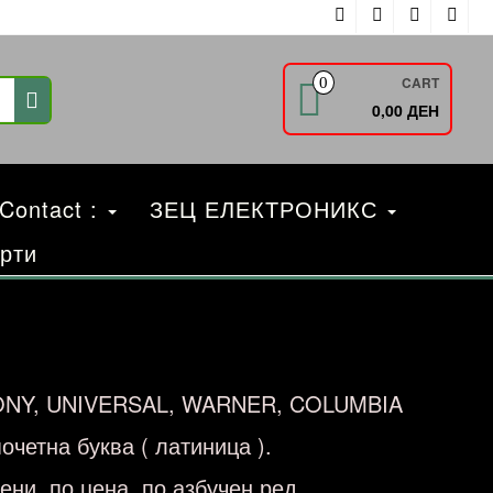
CART
0
0,00 ДЕН
 Contact :
ЗЕЦ ЕЛЕКТРОНИКС
рти
Y, UNIVERSAL, WARNER, COLUMBIA
очетна буква ( латиница ).
ни, по цена, по азбучен ред .