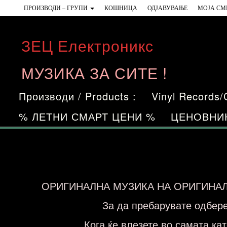
Skip
ПРОИЗВОДИ – ГРУПИ
КОШНИЦА
ОДЈАВУВАЊЕ
МОЈА СМ
to
the
ЗЕЦ Електроникс
content
МУЗИКА ЗА СИТЕ !
Производи / Products :
Vinyl Records
% ЛЕТНИ СМАРТ ЦЕНИ %
ЦЕНОВНИ
ОРИГИНАЛНА МУЗИКА НА ОРИГИНАЛ
За да пребарувате одберет
Кога ќе влезете во самата ка