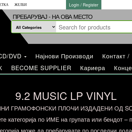
Login / Register
ЕТКА
ЖЕЛБИ
ПРЕБАРУВАЈ - НА ОВА МЕСТО
/CD/DVD
Најнови Производи
Контакт /
К
BECOME SUPPLIER
Кариера
Конце
9.2 MUSIC LP VINYL
НИ ГРАМОФОНСКИ ПЛОЧИ ИЗДАДЕНИ ОД SON
е категорија по ИМЕ на групата или бендот – п
тегорија може да пребарувате по последни додае