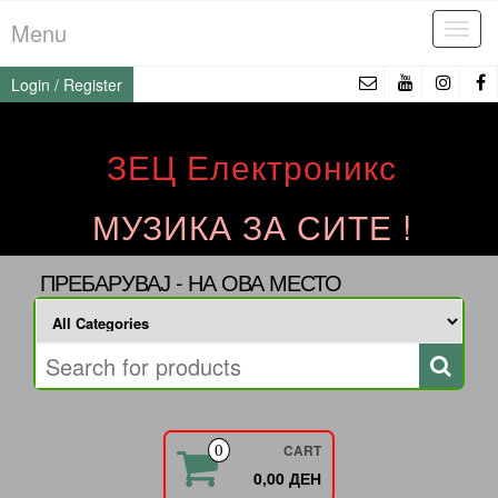
Skip
Menu
Tog
to
navi
the
Login / Register
content
ЗЕЦ Електроникс
МУЗИКА ЗА СИТЕ !
ПРЕБАРУВАЈ - НА ОВА МЕСТО
CART
0
0,00 ДЕН