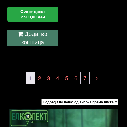
Смарт цена:
2.900,00
ден
Додај во
кошница
1
2
3
4
5
6
7
→