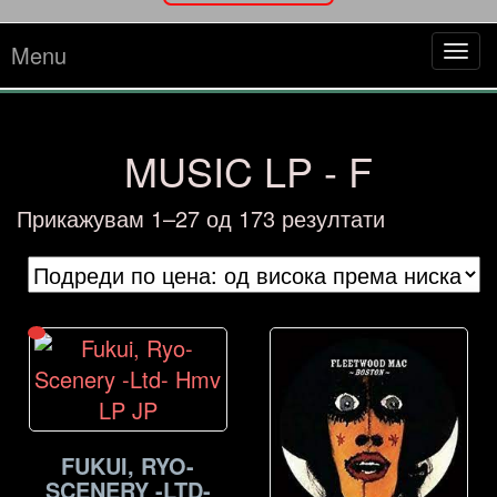
Menu
Tog
navi
MUSIC LP - F
Sorted
Прикажувам 1–27 од 173 резултати
by
price:
high
to
low
FUKUI, RYO-
SCENERY -LTD-