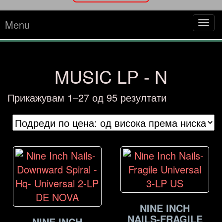
Menu
Tog
navi
MUSIC LP - N
Sorted
Прикажувам 1–27 од 95 резултати
by
price:
high
to
low
NINE INCH
NAILS-FRAGILE
NINE INCH