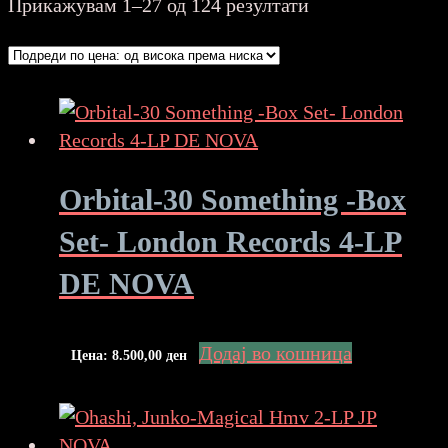
Sorted
Прикажувам 1–27 од 124 резултати
by
price:
high
to
low
Orbital-30 Something -Box
Set- London Records 4-LP
DE NOVA
Додај во кошница
Цена:
8.500,00
ден