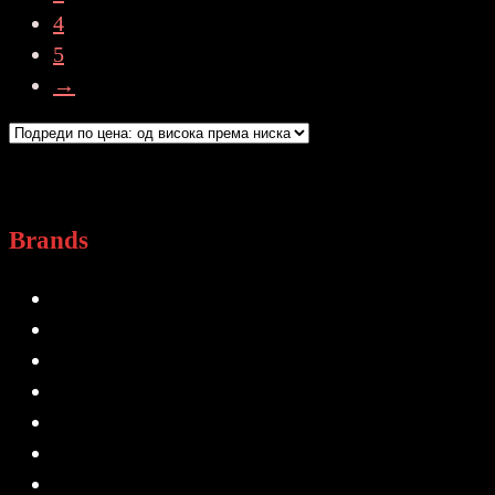
4
5
→
Brands