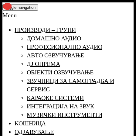
Skip
Toggle navigation
to
Menu
the
ПРОИЗВОДИ – ГРУПИ
content
ДОМАШНО АУДИО
ПРОФЕСИОНАЛНО АУДИО
АВТО ОЗВУЧУВАЊЕ
ДЈ ОПРЕМА
ОБЈЕКТИ ОЗВУЧУВАЊЕ
ЗВУЧНИЦИ ЗА САМОГРАДБА И
СЕРВИС
КАРАОКЕ СИСТЕМИ
ИНТЕГРАЦИЈА НА ЗВУК
МУЗИЧКИ ИНСТРУМЕНТИ
КОШНИЦА
ОДЈАВУВАЊЕ