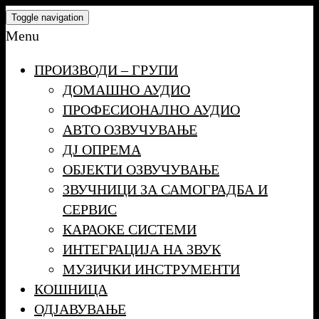
Skip
Toggle navigation
to
Menu
the
ПРОИЗВОДИ – ГРУПИ
content
ДОМАШНО АУДИО
ПРОФЕСИОНАЛНО АУДИО
АВТО ОЗВУЧУВАЊЕ
ДЈ ОПРЕМА
ОБЈЕКТИ ОЗВУЧУВАЊЕ
ЗВУЧНИЦИ ЗА САМОГРАДБА И
СЕРВИС
КАРАОКЕ СИСТЕМИ
ИНТЕГРАЦИЈА НА ЗВУК
МУЗИЧКИ ИНСТРУМЕНТИ
КОШНИЦА
ОДЈАВУВАЊЕ