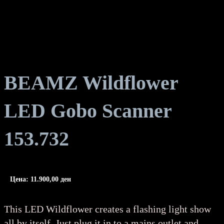
BEAMZ Wildflower
LED Gobo Scanner
153.732
Цена:
11.900,00
ден
This LED Wildflower creates a flashing light show
all by itself. Just plug it in to a mains outlet and