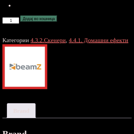
BEAMZ
Додај во кошница
Wildflower
LED
Категории
4.3.2.Скенери
,
4.4.1. Домашни ефекти
Gobo
Scanner
153.732
количина
Brand
Brand