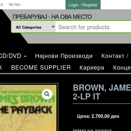
Login / Register
КА
ЖЕЛБИ
ПРЕБАРУВАЈ - НА ОВА МЕСТО
/CD/DVD
Најнови Производи
Контакт /
К
BECOME SUPPLIER
Кариера
Конце
BROWN, JAME
2-LP IT
Цена:
2.700,00
ден
Нема на залиха