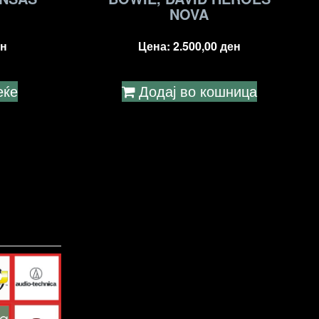
NOVA
н
Цена:
2.500,00
ден
еќе
Додај во кошница