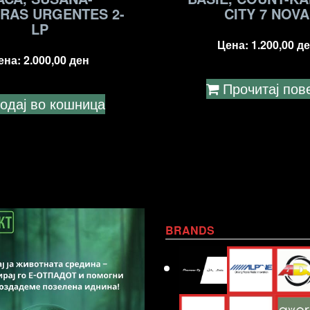
RAS URGENTES 2-
CITY 7 NOVA
LP
Цена:
1.200,00
де
ена:
2.000,00
ден
Прочитај пов
одај во кошница
BRANDS