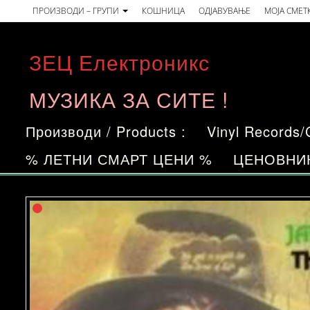
Skip
ПРОИЗВОДИ – ГРУПИ
КОШНИЦА
ОДЈАВУВАЊЕ
МОЈА СМЕТ
to
the
ЗЕЦ Електроникс
content
МУЗИКА ЗА СИТЕ !
Производи / Products :
Vinyl Records
% ЛЕТНИ СМАРТ ЦЕНИ %
ЦЕНОВНИ