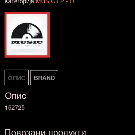
Категорија
MUSIC LP - D
ОПИС
BRAND
Опис
152725
Поврзани продукти