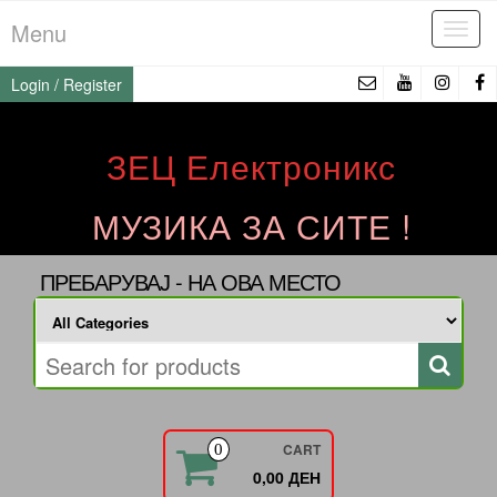
Skip
Menu
Tog
to
navi
the
Login / Register
content
ЗЕЦ Електроникс
МУЗИКА ЗА СИТЕ !
ПРЕБАРУВАЈ - НА ОВА МЕСТО
CART
0
0,00 ДЕН