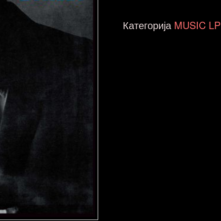
Grant
-
Категорија
MUSIC LP
Green
Street
NOVA
количина