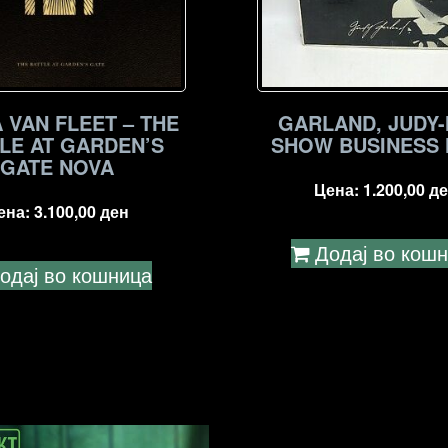
 VAN FLEET – THE
GARLAND, JUDY-
LE AT GARDEN’S
SHOW BUSINESS
GATE NOVA
Цена:
1.200,00
де
ена:
3.100,00
ден
Додај во кош
одај во кошница