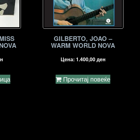
MISS
GILBERTO, JOAO –
 NOVA
WARM WORLD NOVA
н
Цена:
1.400,00
ден
ница
Прочитај повеќе