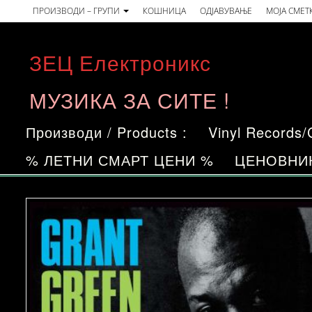
Skip
ПРОИЗВОДИ – ГРУПИ
КОШНИЦА
ОДЈАВУВАЊЕ
МОЈА СМЕТ
to
the
ЗЕЦ Електроникс
content
МУЗИКА ЗА СИТЕ !
Производи / Products :
Vinyl Records
% ЛЕТНИ СМАРТ ЦЕНИ %
ЦЕНОВНИ