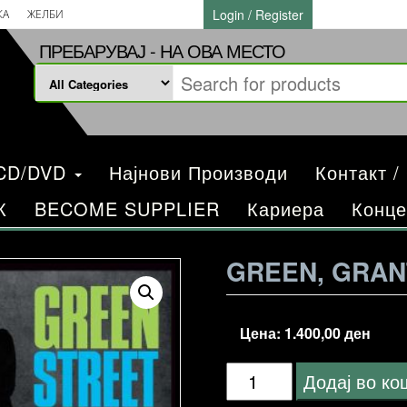
Login / Register
КА
ЖЕЛБИ
ПРЕБАРУВАЈ - НА ОВА МЕСТО
/CD/DVD
Најнови Производи
Контакт /
К
BECOME SUPPLIER
Кариера
Конце
GREEN, GRAN
Цена:
1.400,00
ден
Green,
Додај во к