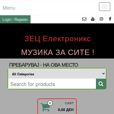
Skip
Menu
Tog
to
navi
the
Login / Register
content
ЗЕЦ Електроникс
МУЗИКА ЗА СИТЕ !
ПРЕБАРУВАЈ - НА ОВА МЕСТО
CART
0
0,00 ДЕН