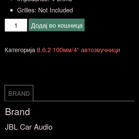
Grilles:
Not Included
JBL
Додај во кошница
Stage1
42F
Категорија
8.6.2 100мм/4“ автозвучници
GEN2
(10cm)
4"
количина
BRAND
Brand
JBL Car Audio