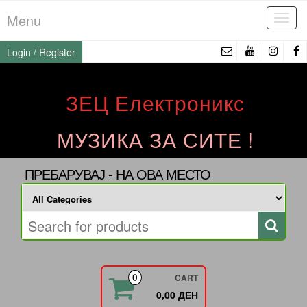
Skip
Menu
Tog
to
navi
the
Login / Register
content
ЗЕЦ Електроникс
МУЗИКА ЗА СИТЕ !
ПРЕБАРУВАЈ - НА ОВА МЕСТО
CART
0
0,00 ДЕН