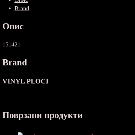
(
Brand
WITH
LOVE
Опис
)
NOVA
количина
151421
Brand
VINYL PLOCI
Поврзани продукти