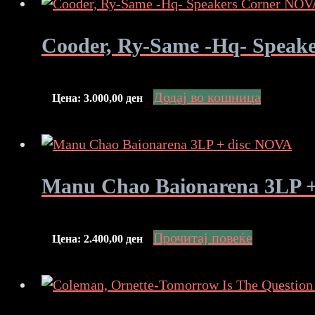
Cooder, Ry-Same -Hq- Speak
Додај во кошница
Цена:
3.000,00
ден
Manu Chao Baionarena 3LP 
Прочитај повеќе
Цена:
2.400,00
ден