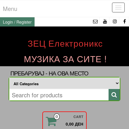
Skip
Menu
Tog
to
navi
the
Login / Register
content
ЗЕЦ Електроникс
МУЗИКА ЗА СИТЕ !
ПРЕБАРУВАЈ - НА ОВА МЕСТО
CART
0
0,00 ДЕН