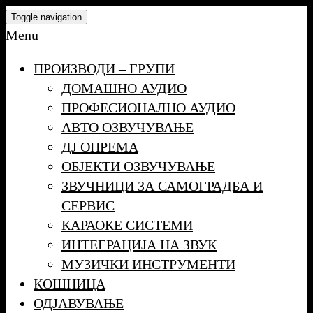
Skip
Toggle navigation
to
Menu
the
ПРОИЗВОДИ – ГРУПИ
content
ДОМАШНО АУДИО
ПРОФЕСИОНАЛНО АУДИО
АВТО ОЗВУЧУВАЊЕ
ДЈ ОПРЕМА
ОБЈЕКТИ ОЗВУЧУВАЊЕ
ЗВУЧНИЦИ ЗА САМОГРАДБА И
СЕРВИС
КАРАОКЕ СИСТЕМИ
ИНТЕГРАЦИЈА НА ЗВУК
МУЗИЧКИ ИНСТРУМЕНТИ
КОШНИЦА
ОДЈАВУВАЊЕ