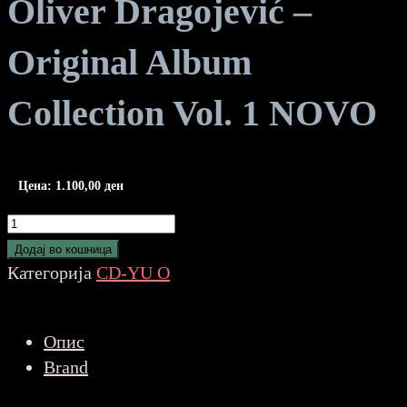
Oliver Dragojević –
Original Album
Collection Vol. 1 NOVO
Цена:
1.100,00
ден
Oliver
Dragojević
Додај во кошница
-
Категорија
CD-YU O
Original
Album
Опис
Collection
Brand
Vol.
1