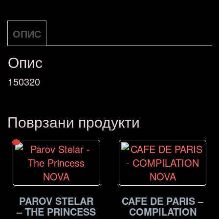
At
Massey
ОПИС
Hall
NOVA
Опис
количина
150320
Поврзани продукти
PAROV STELAR
CAFE DE PARIS –
– THE PRINCESS
COMPILATION