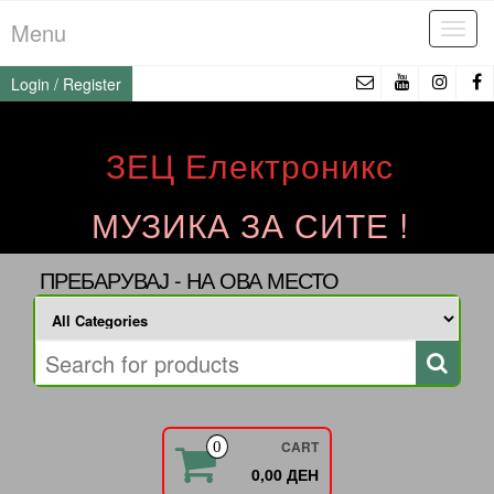
Skip
Menu
Tog
to
navi
the
Login / Register
content
ЗЕЦ Електроникс
МУЗИКА ЗА СИТЕ !
ПРЕБАРУВАЈ - НА ОВА МЕСТО
CART
0
0,00 ДЕН