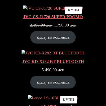
ПРОДУКТ
КУПИ
НА
JVC CS-J1720 SUPER PROMO
ПОПУСТ
Original
Current
2.190,00
ден
1.790,00
ден
price
price
was:
is:
Додај во кошница
2.190,00 ден.
1.790,00 ден.
JVC KD-X282 BT BLUETOOTH
5.490,00
ден
Додај во кошница
ПРОДУКТ
КУПИ
НА