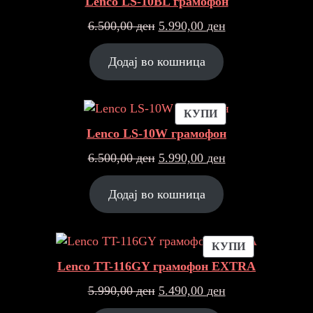
Lenco LS-10BL грамофон
ПОПУСТ
Original
Current
6.500,00
ден
5.990,00
ден
price
price
was:
is:
Додај во кошница
6.500,00 ден.
5.990,00 ден.
ПРОДУКТ
КУПИ
НА
Lenco LS-10W грамофон
ПОПУСТ
Original
Current
6.500,00
ден
5.990,00
ден
price
price
was:
is:
Додај во кошница
6.500,00 ден.
5.990,00 ден.
ПРОДУКТ
КУПИ
НА
Lenco TT-116GY грамофон EXTRA
ПОПУСТ
Original
Current
5.990,00
ден
5.490,00
ден
price
price