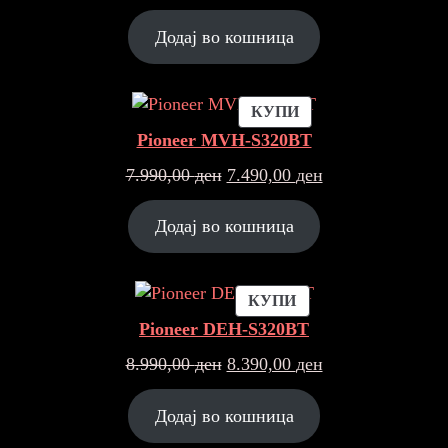
Додај во кошница
ПРОДУКТ
КУПИ
НА
Pioneer MVH-S320BT
ПОПУСТ
Original
Current
7.990,00
ден
7.490,00
ден
price
price
was:
is:
Додај во кошница
7.990,00 ден.
7.490,00 ден.
ПРОДУКТ
КУПИ
НА
Pioneer DEH-S320BT
ПОПУСТ
Original
Current
8.990,00
ден
8.390,00
ден
price
price
was:
is:
Додај во кошница
8.990,00 ден.
8.390,00 ден.