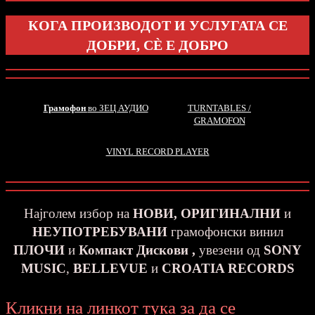
КОГА ПРОИЗВОДОТ И УСЛУГАТА СЕ
ДОБРИ, С
Ѐ
Е ДОБРО
Грамофон
во ЗЕЦ АУДИО
TURNTABLES /
GRAMOFON
VINYL RECORD PLAYER
Најголем избор на
НОВИ, ОРИГИНАЛНИ
и
НЕУПОТРЕБУВАНИ
грамофонски винил
ПЛОЧИ
и
Компакт Дискови ,
увезени од
SONY
MUSIC
,
BELLEVUE
и
CROATIA RECORDS
Кликни на линкот тука за да се