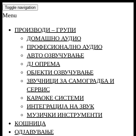
Skip
Toggle navigation
to
Menu
the
ПРОИЗВОДИ – ГРУПИ
content
ДОМАШНО АУДИО
ПРОФЕСИОНАЛНО АУДИО
АВТО ОЗВУЧУВАЊЕ
ДЈ ОПРЕМА
ОБЈЕКТИ ОЗВУЧУВАЊЕ
ЗВУЧНИЦИ ЗА САМОГРАДБА И
СЕРВИС
КАРАОКЕ СИСТЕМИ
ИНТЕГРАЦИЈА НА ЗВУК
МУЗИЧКИ ИНСТРУМЕНТИ
КОШНИЦА
ОДЈАВУВАЊЕ