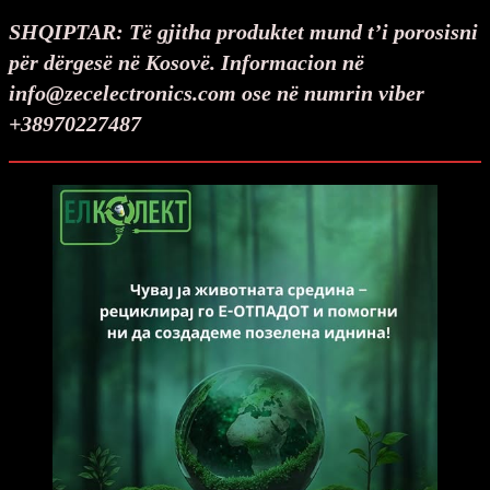
SHQIPTAR: Të gjitha produktet mund t’i porosisni
për dërgesë në Kosovë.
Informacion në
info@zecelectronics.com ose në numrin viber
+38970227487