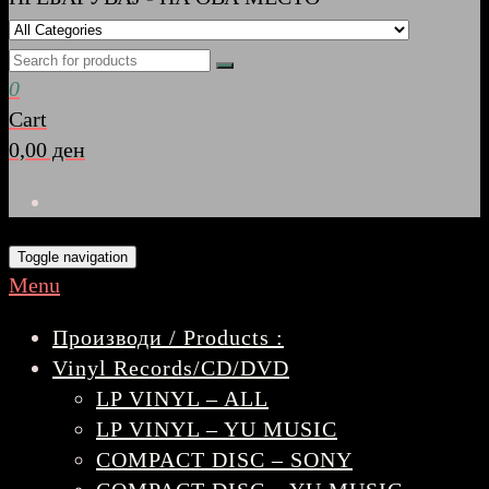
0
Cart
0,00 ден
Toggle navigation
Menu
Производи / Products :
Vinyl Records/CD/DVD
LP VINYL – ALL
LP VINYL – YU MUSIC
COMPACT DISC – SONY