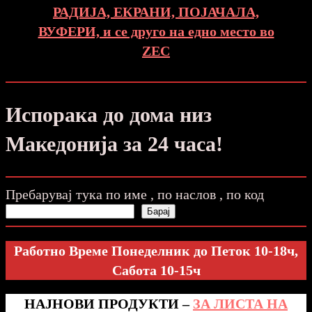
РАДИЈА, ЕКРАНИ, ПОЈАЧАЛА,
ВУФЕРИ, и се друго на едно место во
ZEC
Испорака до дома низ
Македонија за 24 часа!
Пребарувај тука по име , по наслов , по код
Барај
Работно Време Понеделник до Петок 10-18ч,
Сабота 10-15ч
НАЈНОВИ ПРОДУКТИ –
ЗА ЛИСТА НА