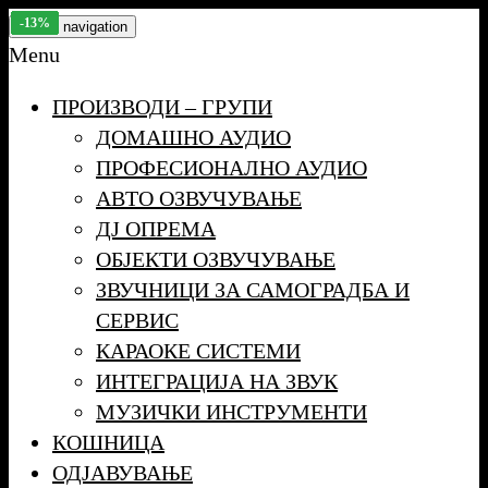
Skip
-8%
-10%
-9%
-11%
-9%
-10%
-10%
-9%
-11%
-12%
-13%
-14%
-12%
-9%
-50%
-11%
-13%
-26%
-20%
-17%
-14%
-11%
-13%
-13%
Toggle navigation
to
Menu
the
ПРОИЗВОДИ – ГРУПИ
content
ДОМАШНО АУДИО
ПРОФЕСИОНАЛНО АУДИО
АВТО ОЗВУЧУВАЊЕ
ДЈ ОПРЕМА
ОБЈЕКТИ ОЗВУЧУВАЊЕ
ЗВУЧНИЦИ ЗА САМОГРАДБА И
СЕРВИС
КАРАОКЕ СИСТЕМИ
ИНТЕГРАЦИЈА НА ЗВУК
МУЗИЧКИ ИНСТРУМЕНТИ
КОШНИЦА
ОДЈАВУВАЊЕ