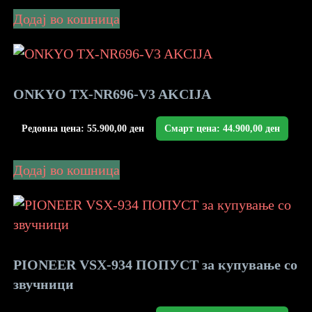
Додај во кошница
ONKYO TX-NR696-V3 AKCIJA
Редовна цена:
55.900,00
ден
Смарт цена:
44.900,00
ден
Додај во кошница
PIONEER VSX-934 ПОПУСТ за купување со
звучници