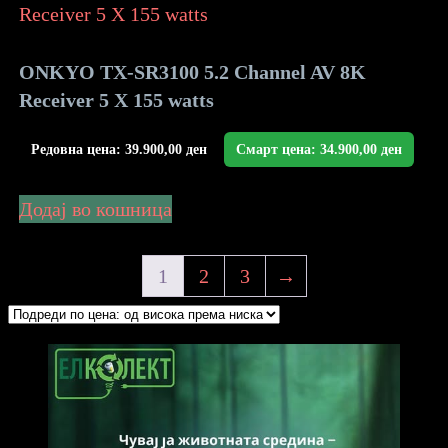
ONKYO TX-SR3100 5.2 Channel AV 8K
Receiver 5 X 155 watts
Редовна цена:
39.900,00
ден
Смарт цена:
34.900,00
ден
Додај во кошница
1
2
3
→