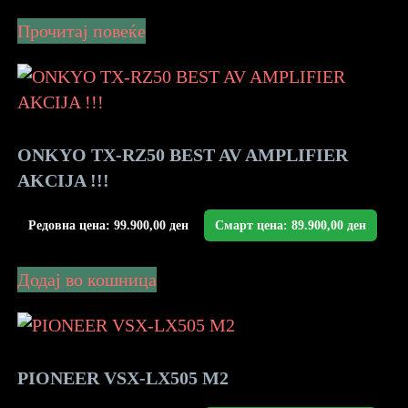
Прочитај повеќе
ONKYO TX-RZ50 BEST AV AMPLIFIER
AKCIJA !!!
Редовна цена:
99.900,00
ден
Смарт цена:
89.900,00
ден
Додај во кошница
PIONEER VSX-LX505 M2