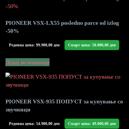
PIONEER VSX-LX55 posledno parce od izlog
-50%
Редовна цена:
99.900,00
ден
Смарт цена:
50.000,00
ден
Додај во кошница
PIONEER VSX-935 ПОПУСТ за купување со
звучници
Редовна цена:
54.900,00
ден
Смарт цена:
49.000,00
ден