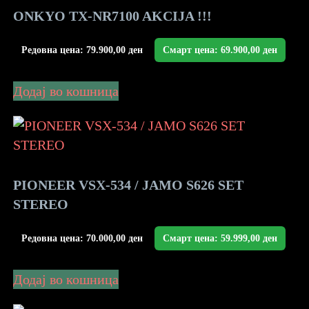
ONKYO TX-NR7100 AKCIJA !!!
Редовна цена:
79.900,00
ден
Смарт цена:
69.900,00
ден
Додај во кошница
PIONEER VSX-534 / JAMO S626 SET
STEREO
Редовна цена:
70.000,00
ден
Смарт цена:
59.999,00
ден
Додај во кошница