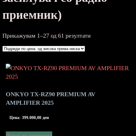
приемник)
Sorted
Прикажувам 1–27 од 61 резултати
by
price:
high
to
low
ONKYO TX-RZ90 PREMIUM AV
AMPLIFIER 2025
Цена:
399.000,00
ден
Додај во кошница