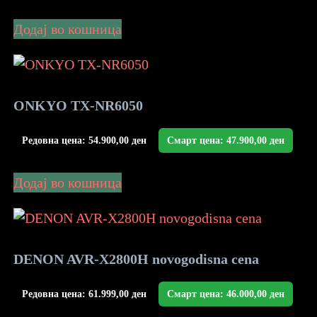
Додај во кошница
ONKYO TX-NR6050
Редовна цена:
54.900,00
ден
Смарт цена:
47.900,00
ден
Додај во кошница
DENON AVR-X2800H novogodisna cena
Редовна цена:
61.999,00
ден
Смарт цена:
46.000,00
ден