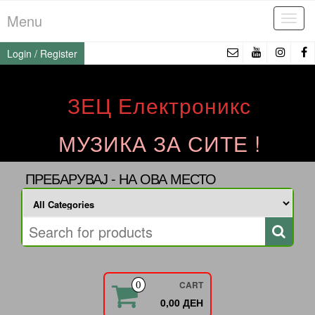
Skip
Menu
Tog
to
navi
the
Login / Register
content
ЗЕЦ Електроникс
МУЗИКА ЗА СИТЕ !
ПРЕБАРУВАЈ - НА ОВА МЕСТО
CART
0
0,00 ДЕН