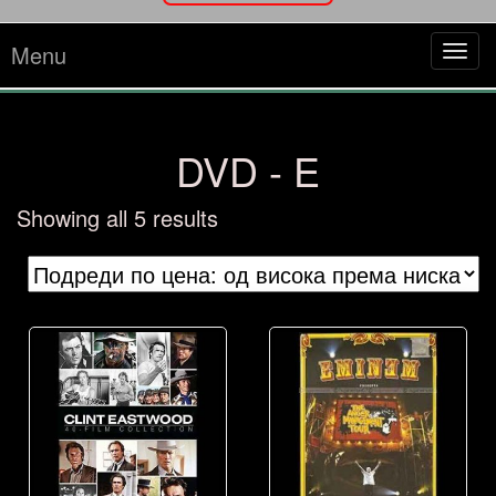
Menu
Tog
navi
DVD - E
Sorted
Showing all 5 results
by
price:
high
to
low