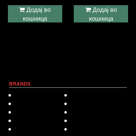
Додај во
Додај во
кошница
кошница
BRANDS