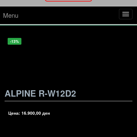
Menu
Tog
navi
-13%
-27%
-27%
-13%
ALPINE R-W12D2
Цена:
16.900,00
ден