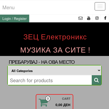
Skip
Menu
Tog
to
navi
the
Login / Register
content
ЗЕЦ Електроникс
МУЗИКА ЗА СИТЕ !
ПРЕБАРУВАЈ - НА ОВА МЕСТО
CART
0
0,00 ДЕН