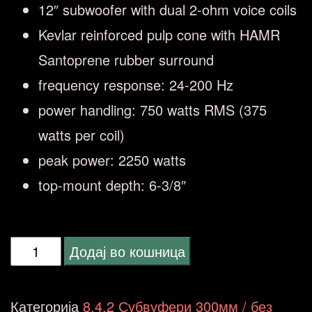
12″ subwoofer with dual 2-ohm voice coils
Kevlar reinforced pulp cone with HAMR
Santoprene rubber surround
frequency response: 24-200 Hz
power handling: 750 watts RMS (375
watts per coil)
peak power: 2250 watts
top-mount depth: 6-3/8″
Alpine
Додај во кошница
R-
W12D2
Категорија
8.4.2 Субвуфери 300мм / без