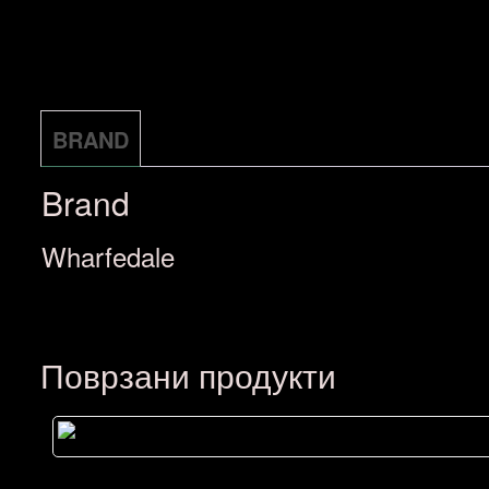
количина
BRAND
Brand
Wharfedale
Поврзани продукти