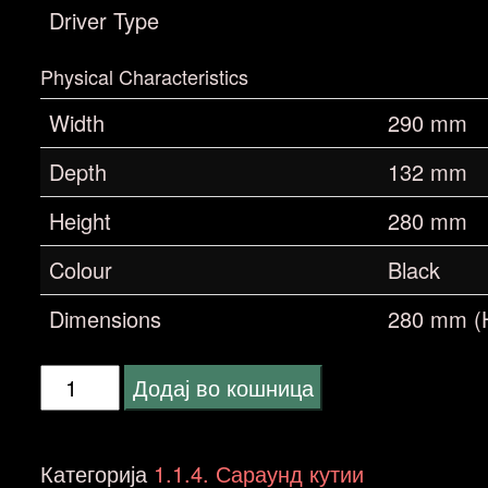
Driver Type
Physical Characteristics
Width
290 mm
Depth
132 mm
Height
280 mm
Colour
Black
Dimensions
280 mm (
Wharfedale
Додај во кошница
DIAMOND
DFS
Категорија
1.1.4. Сараунд кутии