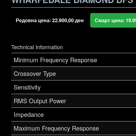
Редовна цена:
22.900,00
ден
Смарт цена:
19.9
Technical Information
Minimum Frequency Response
Crossover Type
Sensitivity
RMS Output Power
Impedance
Maximum Frequency Response