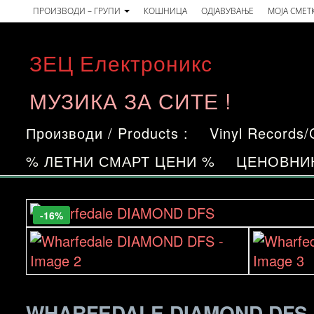
Skip
ПРОИЗВОДИ – ГРУПИ
КОШНИЦА
ОДЈАВУВАЊЕ
МОЈА СМЕТ
to
the
ЗЕЦ Електроникс
content
МУЗИКА ЗА СИТЕ !
Производи / Products :
Vinyl Records
% ЛЕТНИ СМАРТ ЦЕНИ %
ЦЕНОВНИ
-13%
-12%
-16%
WHARFEDALE DIAMOND DFS