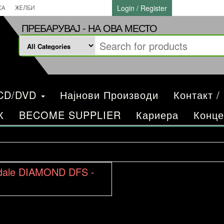
Login / Register
КА
ЖЕЛБИ
ПРЕБАРУВАЈ - НА ОВА МЕСТО
/CD/DVD
Најнови Производи
Контакт /
К
BECOME SUPPLIER
Кариера
Конце