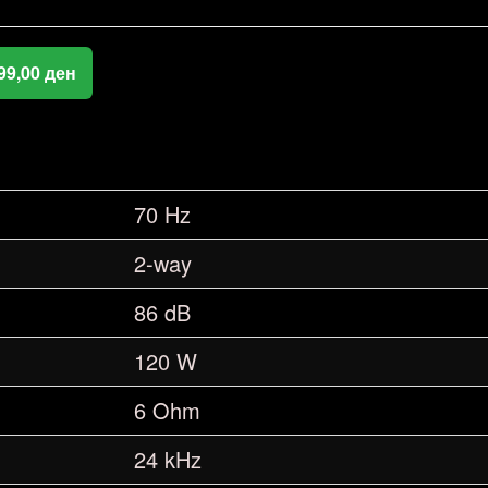
99,00
ден
70 Hz
2-way
86 dB
120 W
6 Ohm
24 kHz