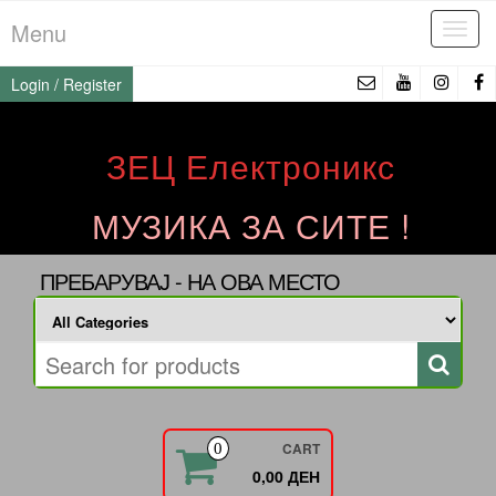
Skip
Menu
Tog
to
navi
the
Login / Register
content
ЗЕЦ Електроникс
МУЗИКА ЗА СИТЕ !
ПРЕБАРУВАЈ - НА ОВА МЕСТО
CART
0
0,00 ДЕН