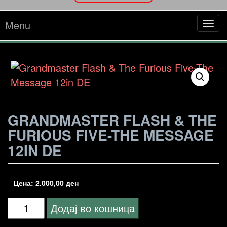
Menu
Tog
navi
GRANDMASTER FLASH & THE
FURIOUS FIVE-THE MESSAGE
12IN DE
Цена:
2.000,00
ден
Grandmaster
Додај во кошница
Flash