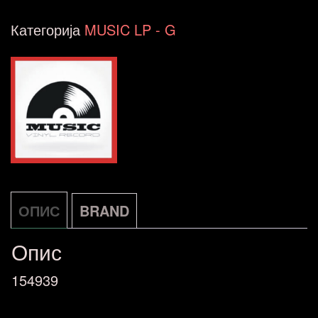
&
Категорија
MUSIC LP - G
The
Furious
Five-
The
Message
12in
DE
ОПИС
BRAND
количина
Опис
154939