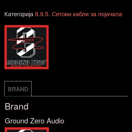
GZPK-
Категорија
8.9.5. Сетови кабли за појачала
20X
количина
BRAND
Brand
Ground Zero Audio