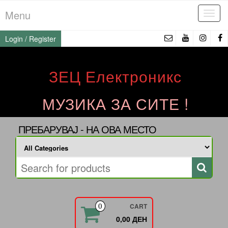
Skip
Menu
Tog
to
navi
the
Login / Register
content
ЗЕЦ Електроникс
МУЗИКА ЗА СИТЕ !
ПРЕБАРУВАЈ - НА ОВА МЕСТО
CART
0
0,00 ДЕН