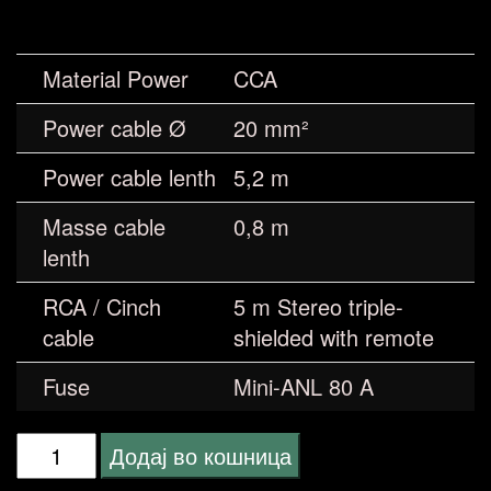
Material Power
CCA
Power cable Ø
20 mm²
Power cable lenth
5,2 m
Masse cable
0,8 m
lenth
RCA / Cinch
5 m Stereo triple-
cable
shielded with remote
Fuse
Mini-ANL 80 A
Ground
Додај во кошница
Zero