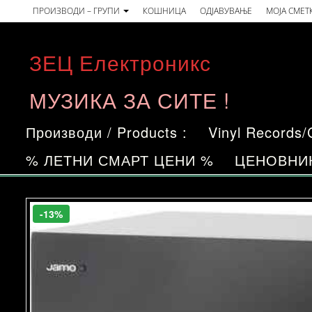
Skip
ПРОИЗВОДИ – ГРУПИ
КОШНИЦА
ОДЈАВУВАЊЕ
МОЈА СМЕТ
to
the
ЗЕЦ Електроникс
content
МУЗИКА ЗА СИТЕ !
Производи / Products :
Vinyl Records
% ЛЕТНИ СМАРТ ЦЕНИ %
ЦЕНОВНИ
-13%