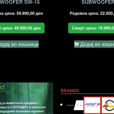
WOOFER SW-15
SUBWOOFE
на цена:
59.900,00
ден
Редовна цена:
22.500
т цена:
49.900,00
ден
Смарт цена:
19.999,
одај во кошница
Додај во кош
BRANDS