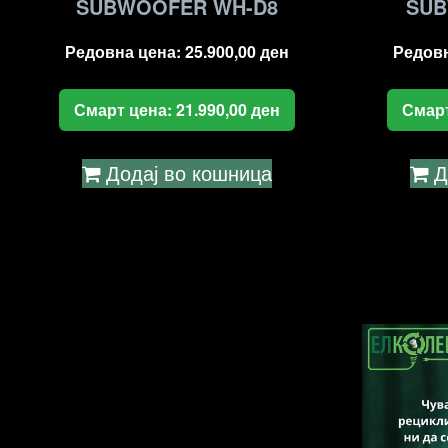
SUBWOOFER WH-D8
SUB
Редовна цена:
25.900,00
ден
Редов
Смарт цена:
21.990,00
ден
Смар
Додај во кошница
Д