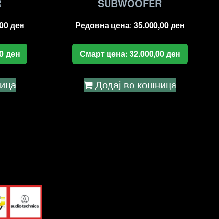
R
SUBWOOFER
,00
ден
Редовна цена:
35.000,00
ден
00
ден
Смарт цена:
32.000,00
ден
ница
Додај во кошница