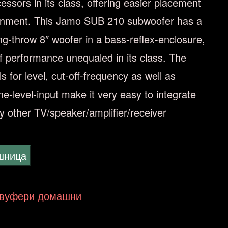
essors in its class, offering easier placement
ironment. This Jamo SUB 210 subwoofer has a
g-throw 8″ woofer in a bass-reflex-enclosure,
 of performance unequaled in its class. The
s for level, cut-off-frequency as well as
ne-level-input make it very easy to integrate
y other TV/speaker/amplifier/receiver
ошница
абвуфери домашни