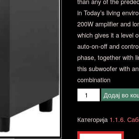
than any of the predec
in Today’s living env
200W amplifier and lon
which gives it a level
auto-on-off and control
phase, together with li
this subwoofer with an
combination
Jamo
Додај во к
SUB
210
Категорија
1.1.6. С
compact
subwoofer