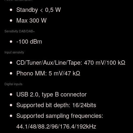
Standby < 0,5 W
Max 300 W
Sensitivity DAB/DAB+
-100 dBm
Input sensivity
CD/Tuner/Aux/Line/Tape: 470 mV/100 kΩ
Phono MM: 5 mV/47 kΩ
Digital inputs
USB 2.0, type B connector
Supported bit depth: 16/24bits
Supported sampling frequencies:
44.1/48/88.2/96/176.4/192kHz