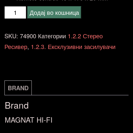
MAGNAT
Додај во кошница
MR
780
SKU:
74900
Категории
1.2.2 Стерео
HIGH-
Ресивер
,
1.2.3. Ексклузивни засилувачи
END
VALVE
HYBRID
2x100W
BRAND
количина
Brand
MAGNAT HI-FI