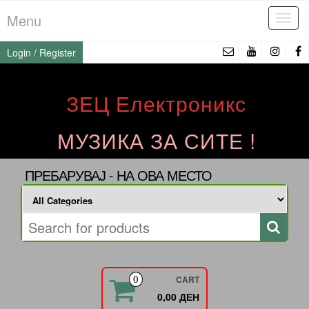
Skip
Menu
Tog
to
navi
the
Login / Register
content
ЗЕЦ Електроникс
МУЗИКА ЗА СИТЕ !
ПРЕБАРУВАЈ - НА ОВА МЕСТО
CART
0
0,00 ДЕН