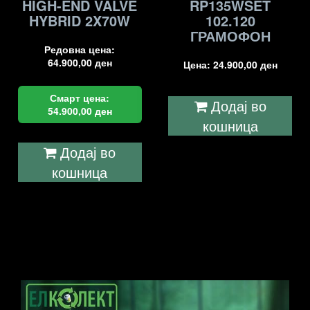
HIGH-END VALVE
RP135WSET
HYBRID 2X70W
102.120
ГРАМОФОН
Редовна цена:
64.900,00
ден
Цена:
24.900,00
ден
Смарт цена:
Додај во
54.900,00
ден
кошница
Додај во
кошница